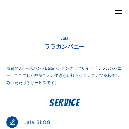
HOME
INFORMATION
Lala
ララカンパニー
SCHEDULE
PROFILE
VIDEO
DISCOGRAPHY
京都発3ピースバンドLalaのファンクラブサイト「ララカンパニ
ー」ここでしか見ることができない様々なコンテンツをお楽し
Lala BLOG
MOVIE
みいただけるサービスです。
RADIO
PHOTO
SERVICE
Q&A
Lala BLOG