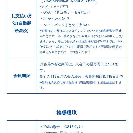
（VISA/Master/JCB/AMEX/Diners）
※デビットカード不可
・d払い（ドコモケータイ払い）
お支払い方
・auかんたん決済
法
(自動継
・ソフトバンクまとめて支払い
続決済)
※お客様のご都合のよいタイミングでいつでも自動継続の停止
ができます。停止手続きをしても更新日まではご利用いただけ
ます。また、停止のお手続きは更新日の前日24時までに「MY
PAGE」から設定できます。期日を過ぎますと更新日の翌月の
停止となりますので、ご注意ください。
月会員の有効期間は、入会日の翌月同日となりま
す。
会員期限
例）7月15日ご入会の場合、会員期限は8月15日まで
※自動継続決済の方は更新日（有効期限日）に自動更新されま
す。
推奨環境
・iOSの場合、iOS15.0以上
・Androidの場合、8.0以上