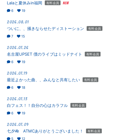
Lalaと夏休みin福岡
有料会員
6
19
2026.08.01
ついに、、掻きならせたディストーション
有料会員
7
15
会員登録
ログイン
2026.07.26
名古屋UPSET 僕のライブはミッドナイト
有料会員
6
19
2026.07.19
最近よかった曲、、みんなと共有したい
有料会員
6
18
2026.07.13
白フェス！！自分の心はカラフル
有料会員
6
19
2026.07.09
七夕🎋 ATMCありがとうございました！
有料会員
5
12