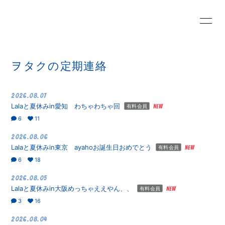
HOME
INFORMATION
ヲタクの定期連絡
SCHEDULE
PROFILE
2026.08.07
Lalaと夏休みin愛知 わちゃわちゃ回
有料会員
VIDEO
DISCOGRAPHY
6
11
2026.08.06
Lala BLOG
MOVIE
Lalaと夏休みin東京 ayahoお誕生日おめでとう
有料会員
6
18
RADIO
PHOTO
2026.08.05
Lalaと夏休みin大阪めっちゃええやん、、
有料会員
3
16
Q&A
2026.08.04