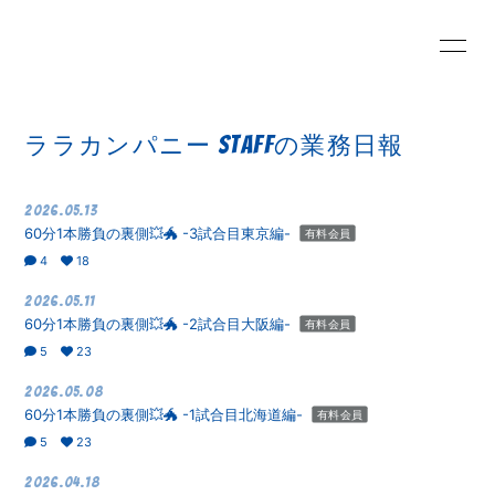
HOME
INFORMATION
ララカンパニー STAFFの業務日報
SCHEDULE
PROFILE
2026.05.13
60分1本勝負の裏側💥🐲 -3試合目東京編-
有料会員
VIDEO
DISCOGRAPHY
4
18
2026.05.11
Lala BLOG
MOVIE
60分1本勝負の裏側💥🐲 -2試合目大阪編-
有料会員
5
23
RADIO
PHOTO
2026.05.08
60分1本勝負の裏側💥🐲 -1試合目北海道編-
有料会員
5
23
Q&A
2026.04.18